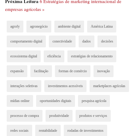
a informações estratégicas de maneira sem precedentes.
Próxima Leitura
6 Estratégias de marketing internacional de
empresas agrícolas »
O uso do WhatsApp em substituição ao telefone é um
exemplo tangível dessa mudança, evidenciando a
preferência por interações mais seletivas e informadas.
agrofy
agronegócio
ambiente digital
América Latina
Além disso, a presença crescente da nova geração no
comportamento digital
conectividade
dados
decisões
setor, com seu envolvimento nas redes sociais, está
influenciando a forma como as decisões são tomadas.
ecossistema digital
eficiência
estratégias de relacionamento
Uma das principais vantagens oferecidas por este
expansão
facilitação
formas de comércio
inovação
universo é o leque de possibilidades nas formas de
interações seletivas
investimentos acessíveis
marketplaces agrícolas
comércio, como plataformas de venda direta ao
consumidor e marketplaces agrícolas. Assim, a troca
mídias online
oportunidades digitais
pesquisa agrícola
ágil e abrangente de informações sobre produtos,
técnicas agrícolas e tendências de mercado, destacam-se
processo de compra
produtividade
produtos e serviços
como um aspecto essencial dessa evolução.
redes sociais
rentabilidade
rodadas de investimentos