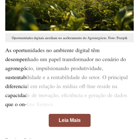
Oportunidades digitais auxiliam no aceleramento do Agronegócio. Foto: Freepik
As oportunidades no ambiente digital têm
desempenhado um papel transformador no cenário do
agronegócio, impulsionando produtividade,
sustentabilidade e a rentabilidade do setor. O principal
diferencial em relação às mídias off-line reside na
capacidade de inovação, eficiência e geração de dados
que o on-line fornece.
Leia Mais
A conectividade digital está encurtando as distâncias
entre agricultores e stakeholders, proporcionando acesso