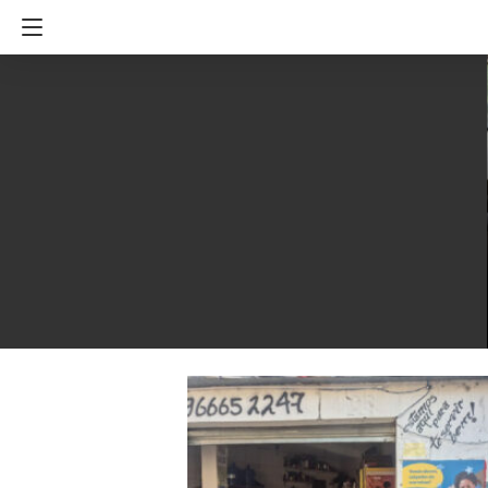
08/10/2025
Doce Jornada: Receitas Nestlé
lança iniciativa para capacitar
empreendedoras