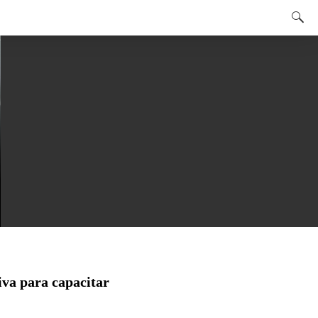
24/04/2025
Yocuta 2025: Nestlé oferece
1.200 vagas gratuitas em
gastronomia
iva para capacitar