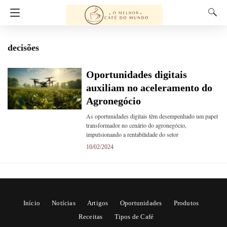
decisões
Oportunidades digitais
auxiliam no aceleramento do
Agronegócio
As oportunidades digitais têm desempenhado um papel
transformador no cenário do agronegócio,
impulsionando a rentabilidade do setor
10/02/2024
Início
Notícias
Artigos
Oportunidades
Produtos
Receitas
Tipos de Café