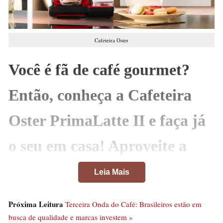
Cafeteira Oster
Você é fã de café gourmet?
Então, conheça a Cafeteira
Oster PrimaLatte II e faça já
o seu em casa! Aproveite a
super promoção!
Leia Mais
Durante a “Semana do Consumidor”, é possível adquirir
Próxima Leitura
Terceira Onda do Café: Brasileiros estão em
a Cafeteira Espresso Oster PrimaLatte II por R$ 869
busca de qualidade e marcas investem »
clique aqui
(
e aproveite). Aliás, com possibilidade de