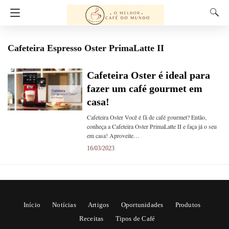
Cafeteira Espresso Oster PrimaLatte II
Cafeteira Oster é ideal para
fazer um café gourmet em
casa!
Cafeteira Oster Você é fã de café gourmet? Então,
conheça a Cafeteira Oster PrimaLatte II e faça já o seu
em casa! Aproveite…
16/03/2023
Início
Notícias
Artigos
Oportunidades
Produtos
Receitas
Tipos de Café