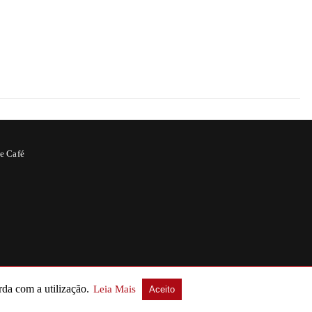
e Café
rda com a utilização.
Leia Mais
Aceito
sos para garantir o melhor