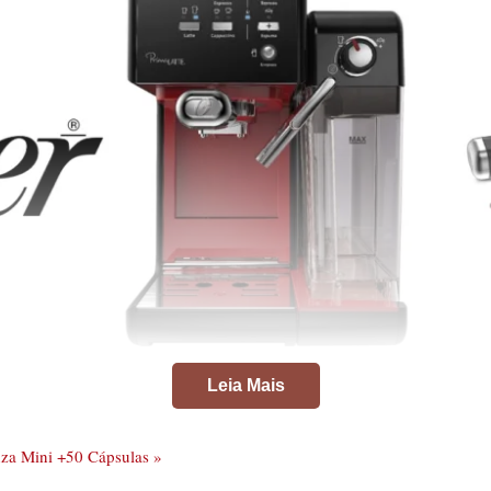
Leia Mais
nza Mini +50 Cápsulas »
Cafeteira Espresso PrimaLatte II