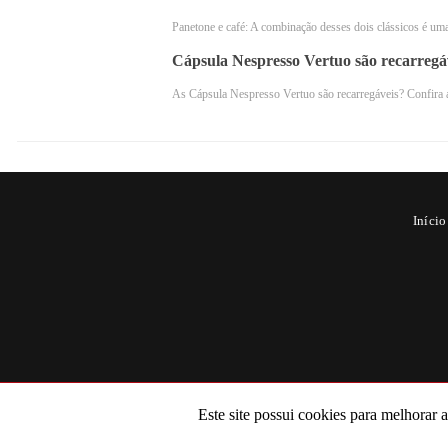
garante um café sempre fresco e sabo
Panetone e café: A combinação desses dois clássicos é uma
Cápsula Nespresso Vertuo são recarregá
As Cápsula Nespresso Vertuo são recarregáveis? Confira 
Início
Como utilizar a Cafeteira?
Este site possui cookies para melhorar 
Ao utilizar a Cafeteira Espresso Oste