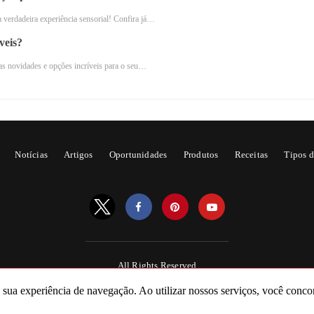
roso.
 verdadeira experiência sensorial! Confira já…
veis?
as novidades e opções incríveis para o seu…
Notícias
Artigos
Oportunidades
Produtos
Receitas
Tipos d
All Rights Reserved
Powered by AMPforWP
a sua experiência de navegação. Ao utilizar nossos serviços, você conco
r PrimaLatte pela primeira vez, é importante seguir alguns pas