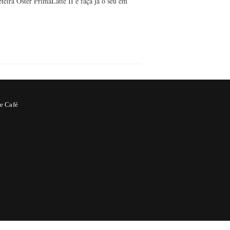
teira Oster PrimaLatte II e faça já o seu em
e Café