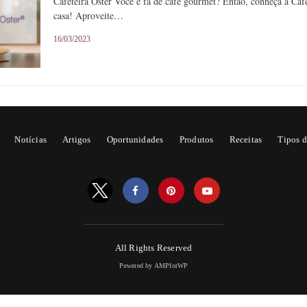
Cafeteira Oster Você é fã de café gourmet? Então, conheça a Cafe
casa! Aproveite…
16/03/2023
Notícias
Artigos
Oportunidades
Produtos
Receitas
Tipos d
All Rights Reserved
Powered by AMPforWP