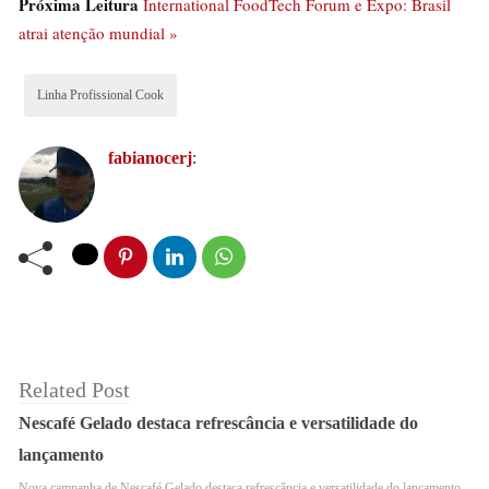
Próxima Leitura
International FoodTech Forum e Expo: Brasil
atrai atenção mundial »
Linha Profissional Cook
fabianocerj
:
Xícara Elegance de café da VEM (vermelha)
Dia Nacional do Café: Brasil é
o maior produtor de café do
Related Post
Nescafé Gelado destaca refrescância e versatilidade do
mundo. Dessa forma, com
lançamento
Nova campanha de Nescafé Gelado destaca refrescância e versatilidade do lançamento.