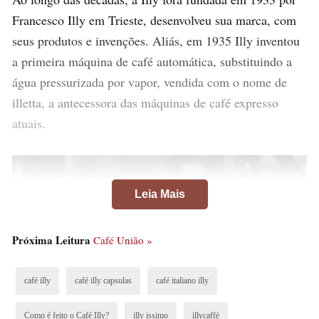
Francesco Illy em Trieste, desenvolveu sua marca, com
seus produtos e invenções. Aliás, em 1935 Illy inventou
a primeira máquina de café automática, substituindo a
água pressurizada por vapor, vendida com o nome de
illetta, a antecessora das máquinas de café expresso
atuais.
Leia Mais
Próxima Leitura
Café União »
café illy
café illy capsulas
café italiano illy
Como é feito o Café Illy?
illy issimo
illycaffè