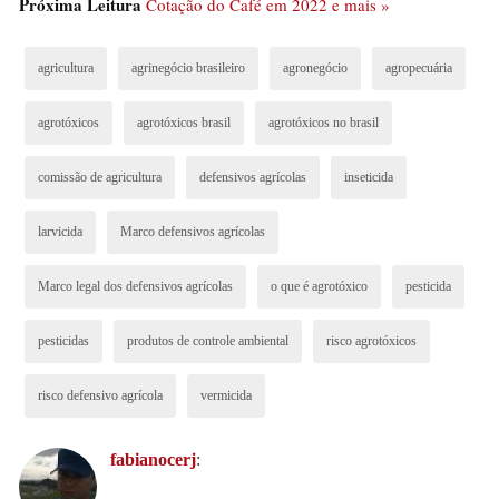
Próxima Leitura
Cotação do Café em 2022 e mais »
explica.
agricultura
agrinegócio brasileiro
agronegócio
agropecuária
O engenheiro explica que o uso dos defensivos agrícolas
é importante para combater pragas e doenças provocadas
agrotóxicos
agrotóxicos brasil
agrotóxicos no brasil
por microorganismos, insetos e ácaros, além de serem
essenciais para que a lavoura seja economicamente
comissão de agricultura
defensivos agrícolas
inseticida
viável.
larvicida
Marco defensivos agrícolas
Marco legal dos defensivos agrícolas
o que é agrotóxico
pesticida
pesticidas
produtos de controle ambiental
risco agrotóxicos
risco defensivo agrícola
vermicida
fabianocerj
: