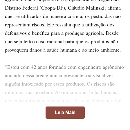
Distrito Federal (Coopa-DF), Cláudio Malinski, afirma
que, se utilizados de maneira correta, os pesticidas não
representam riscos. Ele ressalta que a utilização dos
defensivos é benéfica para a produção agrícola. Desde
que seja feito o uso racional para que os produtos não
provoquem danos à saúde humana e ao meio ambiente.
“Estou com 42 anos formado com engenheiro agrônomo
atuando nessa área e nunca presenciei ou visualizei
alguém intoxicado por esses produtos. Os riscos são
mínimos, mas existem. Assim como na linha humana,
nós consumimos medicamentos. Se o medicamento for
utilizado de uma forma irracional provoca danos e até
Leia Mais
pode levar a pessoa à morte, então os defensivos se
usados de uma forma correta não trazem risco nenhum”,