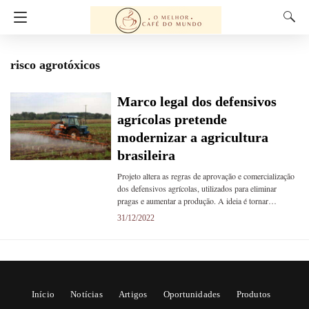
risco agrotóxicos
Marco legal dos defensivos
agrícolas pretende
modernizar a agricultura
brasileira
Projeto altera as regras de aprovação e comercialização
dos defensivos agrícolas, utilizados para eliminar
pragas e aumentar a produção. A ideia é tornar…
31/12/2022
Início
Notícias
Artigos
Oportunidades
Produtos