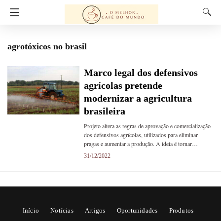
agrotóxicos no brasil
Marco legal dos defensivos
agrícolas pretende
modernizar a agricultura
brasileira
Projeto altera as regras de aprovação e comercialização
dos defensivos agrícolas, utilizados para eliminar
pragas e aumentar a produção. A ideia é tornar…
31/12/2022
Início
Notícias
Artigos
Oportunidades
Produtos