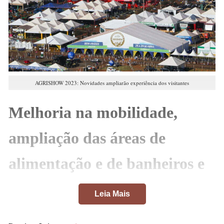
AGRISHOW 2023: Novidades ampliarão experiência dos visitantes
Melhoria na mobilidade,
ampliação das áreas de
alimentação e de banheiros e
novas atrações estarão na
Leia Mais
AGRISHOW 2023