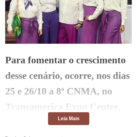
Para fomentar o crescimento
desse cenário, ocorre, nos dias
25 e 26/10 a 8ª CNMA, no
Transamerica Expo Center,
Leia Mais
em São Paulo. 1 milhão de