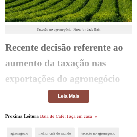
Taxação no agronegócio. Photo by Jack Bain
Recente decisão referente ao
aumento da taxação nas
exportações do agronegócio
gerou grande polêmica.
Leia Mais
Confira já tudo sobre!
Próxima Leitura
Bala de Café: Faça em casa! »
O agronegócio é um setor vital para a economia
brasileira, tendo somado, apenas em 2022, um total de
agronegócio
melhor café do mundo
taxação no agronegócio