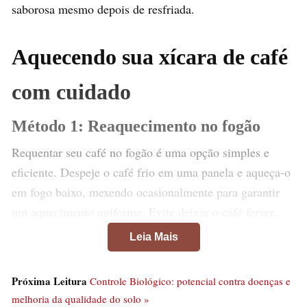
saborosa mesmo depois de resfriada.
Aquecendo sua xícara de café
com cuidado
Método 1: Reaquecimento no fogão
Requentar seu café no fogão é uma opção simples e
eficiente. Despeje o café frio em uma panela e aqueça-o
em fogo baixo, mexendo ocasionalmente para garantir
um aquecimento uniforme. Evite deixar o café ferver,
pois isso pode prejudicar o sabor e o aroma. Assim que
Leia Mais
o café estiver quente o suficiente, desligue o fogo e
sirva.
Próxima Leitura
Controle Biológico: potencial contra doenças e
melhoria da qualidade do solo »