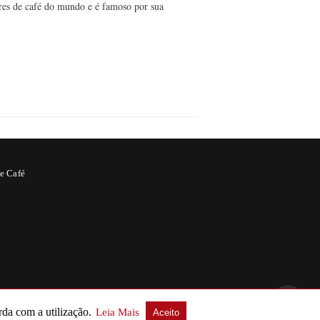
res de café do mundo e é famoso por sua
e Café
rda com a utilização.
Leia Mais
Aceito