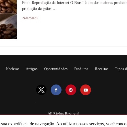
Foto: Reprodução da Internet O Brasil é um dos maiores produto
produção de grãos…
24/02/2023
Notícias
Artigos
Oportunidades
Produtos
Receitas
Tipos d
All Rights Reserved
Powered by AMPforWP
a sua experiência de navegação. Ao utilizar nossos serviços, você conco