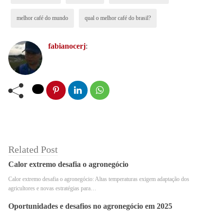
reconhecidas mundialmente pelos seus grãos de
melhor café do mundo
qual o melhor café do brasil?
qualidade excepcional.
fabianocerj
:
Related Post
Calor extremo desafia o agronegócio
Calor extremo desafia o agronegócio: Altas temperaturas exigem adaptação dos
agricultores e novas estratégias para…
Quais os melhores?
Oportunidades e desafios no agronegócio em 2025