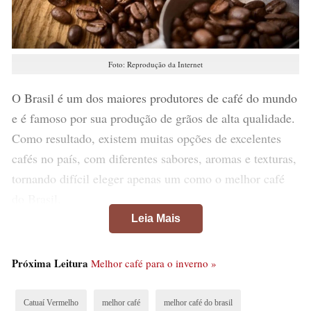
Foto: Reprodução da Internet
O Brasil é um dos maiores produtores de café do mundo
e é famoso por sua produção de grãos de alta qualidade.
Como resultado, existem muitas opções de excelentes
cafés no país, com diferentes sabores, aromas e texturas,
tornando difícil eleger apenas um como o melhor café
do Brasil.
Leia Mais
No entanto, algumas regiões são famosas por sua
produção de cafés especiais, como as Montanhas do
Próxima Leitura
Melhor café para o inverno »
Espírito Santo, a Chapada Diamantina na Bahia e a
Serra da Mantiqueira em Minas Gerais, que são
Catuaí Vermelho
melhor café
melhor café do brasil