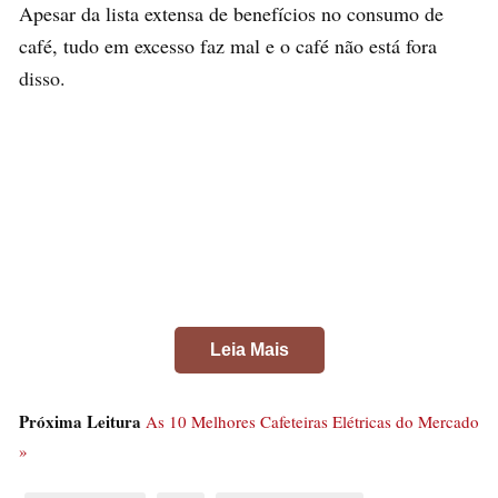
Apesar da lista extensa de benefícios no consumo de
café, tudo em excesso faz mal e o café não está fora
disso.
Leia Mais
Próxima Leitura
As 10 Melhores Cafeteiras Elétricas do Mercado
»
Malefícios do café