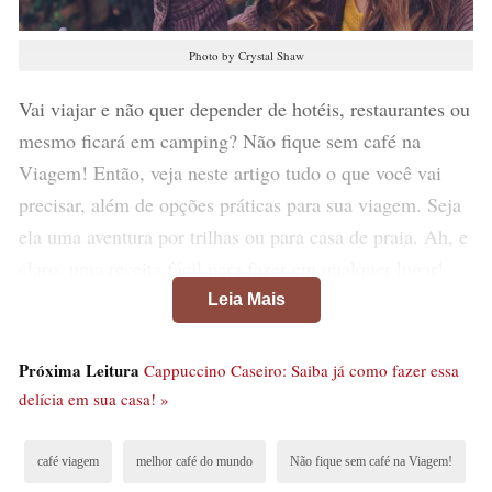
Photo by Crystal Shaw
Vai viajar e não quer depender de hotéis, restaurantes ou
mesmo ficará em camping? Não fique sem café na
Viagem! Então, veja neste artigo tudo o que você vai
precisar, além de opções práticas para sua viagem. Seja
ela uma aventura por trilhas ou para casa de praia. Ah, e
claro, uma receita fácil para fazer em qualquer lugar!
Leia Mais
Próxima Leitura
Cappuccino Caseiro: Saiba já como fazer essa
delícia em sua casa! »
café viagem
melhor café do mundo
Não fique sem café na Viagem!