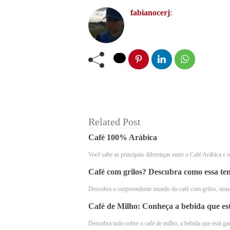
fabianocerj
:
Related Post
Café 100% Arábica
Você sabe as principais diferenças entre o Café Arábica e
Café com grilos? Descubra como essa ten
Descubra o surpreendente mundo do café com grilos, uma
Você já deve ter ouvido falar neste n
Café de Milho: Conheça a bebida que e
de café que se acredita ter sido a pri
Descubra tudo sobre o café de milho, a bebida que está 
planta com flores da família
Rubiacea