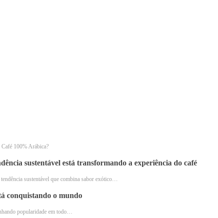
 o Café 100% Arábica?
dência sustentável está transformando a experiência do café
O que é Café Arábica? Foto: Reprodução da Internet
 tendência sustentável que combina sabor exótico…
ome, correto? Afinal, este tipo de café representa cerca de 60
stá conquistando o mundo
meira a ser cultivada. A
Coffea arabica
, também conhecida com
ganhando popularidade em todo…
e
.