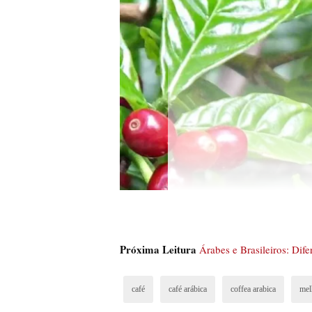
Próxima Leitura
Árabes e Brasileiros: Dif
café
café arábica
coffea arabica
mel