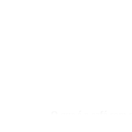
O que é o café com g
Café e grilos: uma combin