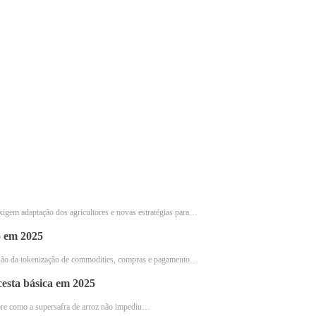
util, mas importante, entre o café espresso e outros tipos de 
afé torrado, o que resulta em uma bebida concentrada e de sab
mo
cappuccinos
, lattes e americanos.
xigem adaptação dos agricultores e novas estratégias para…
o em 2025
são da tokenização de commodities, compras e pagamento…
cesta básica em 2025
obre como a supersafra de arroz não impediu…