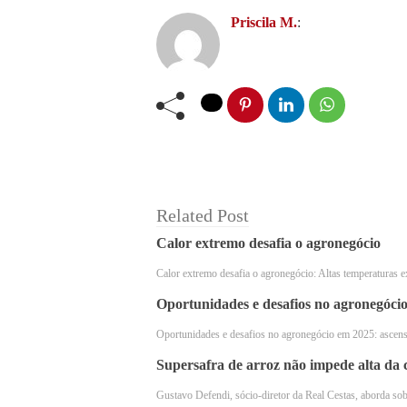
Além da grafia, existe uma diferença s
Priscila M.
:
quente pressionada através de pó de c
para muitos outros tipos de café, co
Related Post
Calor extremo desafia o agronegócio
Calor extremo desafia o agronegócio: Altas temperaturas e
Oportunidades e desafios no agronegóci
Oportunidades e desafios no agronegócio em 2025: ascen
Supersafra de arroz não impede alta da 
Gustavo Defendi, sócio-diretor da Real Cestas, aborda s