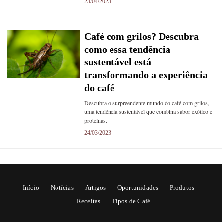
23/04/2023
Café com grilos? Descubra
como essa tendência
sustentável está
transformando a experiência
do café
Descubra o surpreendente mundo do café com grilos,
uma tendência sustentável que combina sabor exótico e
proteínas.
24/03/2023
Início
Notícias
Artigos
Oportunidades
Produtos
Receitas
Tipos de Café