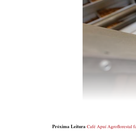
Próxima Leitura
Café Apuí Agroflorestal 
Tecnologias para classificação dos 