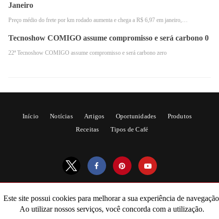
Janeiro
performance corporativa de seus clientes seja sempre
Preço médio do frete por km rodado aumenta e chega a R$ 6,97 em janeiro,…
elevada. Assim, a organização dispõe de uma moderna
Tecnoshow COMIGO assume compromisso e será carbono 0
infraestrutura e equipe altamente capacitada, com
22ª Tecnoshow COMIGO assume compromisso e será carbono zero
profissionais que possuem mais de 15 anos de
experiência.
Início
Notícias
Artigos
Oportunidades
Produtos
Receitas
Tipos de Café
Este site possui cookies para melhorar a sua experiência de navegação
All Rights Reserved
Ao utilizar nossos serviços, você concorda com a utilização.