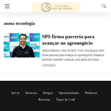
auma tecnologia
SPS firma parceria para
avançar no agronegócio
Milton Ribeiro, CEO da SPS. Foto: Divulgação SPS
firma parceria para avançar no agronegócio: Empresa
pretende expandir a atuação com apoio da Auma…
11/03/2023
Início
Notícias
Artigos
Oportunidades
Produtos
Receitas
Tipos de Café