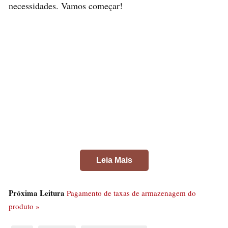
necessidades. Vamos começar!
Leia Mais
Próxima Leitura
Pagamento de taxas de armazenagem do
1. Método Tradicional com
produto »