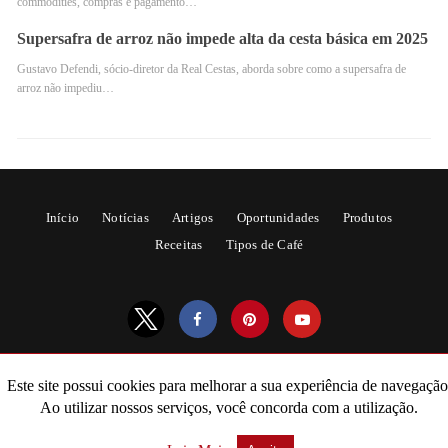
commodities, compras e pagamento…
Originário do Japão, assim o Hario V60 é um método
Supersafra de arroz não impede alta da cesta básica em 2025
sofisticado que utiliza um cone de cerâmica e um filtro
Gustavo Defendi, sócio-diretor da Real Cestas, aborda sobre como a supersafra de
de papel especial. Dessa forma, o resultado é um café
arroz não impediu…
coado com sabor equilibrado e notas delicadas.
Início
Notícias
Artigos
Oportunidades
Produtos
Receitas
Tipos de Café
4.
Chemex
Este site possui cookies para melhorar a sua experiência de navegação
All Rights Reserved
Ao utilizar nossos serviços, você concorda com a utilização.
Powered by AMPforWP
A Chemex é um elegante recipiente de vidro com