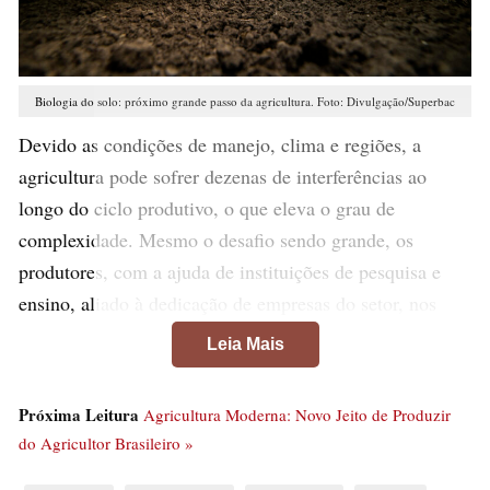
Biologia do solo: próximo grande passo da agricultura. Foto: Divulgação/Superbac
Devido as condições de manejo, clima e regiões, a
agricultura pode sofrer dezenas de interferências ao
longo do ciclo produtivo, o que eleva o grau de
complexidade. Mesmo o desafio sendo grande, os
produtores, com a ajuda de instituições de pesquisa e
ensino, aliado à dedicação de empresas do setor, nos
últimos anos vêm batendo recorde após recorde na
Leia Mais
produção de grãos, e na atual temporada (2022/23) não é
diferente. Projeções da Companhia Nacional de
Próxima Leitura
Agricultura Moderna: Novo Jeito de Produzir
Abastecimento (Conab) indicam a colheita de 320,1
do Agricultor Brasileiro »
milhões de toneladas, um incremento de 17,4%