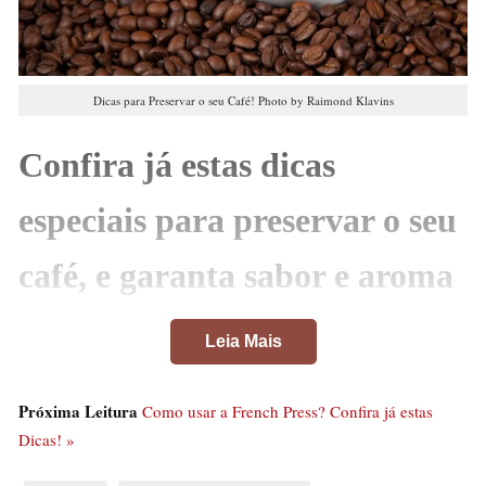
Dicas para Preservar o seu Café! Photo by Raimond Klavins
Confira já estas dicas
especiais para preservar o seu
café, e garanta sabor e aroma
por mais tempo!
Leia Mais
O café é uma bebida muito popular no Brasil, sendo
consumido em diferentes momentos do dia. O país é o
Próxima Leitura
Como usar a French Press? Confira já estas
Dicas! »
segundo maior consumidor da bebida no mundo, e o
café também é um importante produto de exportação.