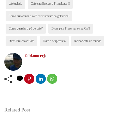
No entanto, muitas pessoas não sabem como armazenar
café gelado
Cafeteira Espresso PrimaLatte II
corretamente o pó ou os grãos para preservar suas
Como armazenar o café corretamente na geladeira?
propriedades e sabor. Neste texto, serão apresentadas
dicas sobre como preservar seu o café corretamente.
Como guardar o pó do café?
Dicas para Preservar o seu Café
Dicas Preservar Café
Evite o desperdício
melhor café do mundo
fabianocerj
:
Related Post