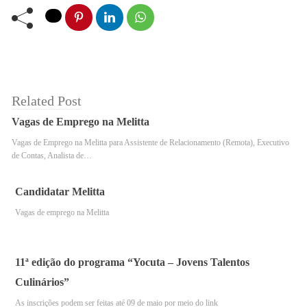
arábica
. Aliás, atualmente esta variedade é conhecida
por sua qualidade superior e sabor distinto, sendo a mais
cultivada e apreciada mundialmente. Essa ação não
apenas deu início a uma nova era agrícola, mas também
moldou as dinâmicas sociais e econômicas que viriam a
Related Post
definir o Brasil nos séculos seguintes.
Vagas de Emprego na Melitta
Vagas de Emprego na Melitta para Assistente de Relacionamento (Remota), Executivo
de Contas, Analista de…
Candidatar Melitta
Vagas de emprego na Melitta
11ª edição do programa “Yocuta – Jovens Talentos
Culinários”
As inscrições podem ser feitas até 09 de maio por meio do link