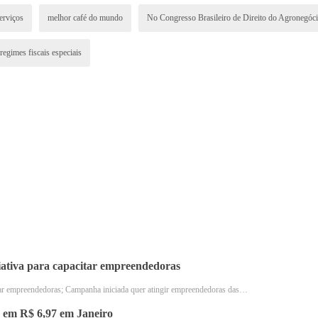
erviços
melhor café do mundo
No Congresso Brasileiro de Direito do Agronegóc
regimes fiscais especiais
ciativa para capacitar empreendedoras
Congresso Brasileiro de Direito do Agronegócio avaliará os efeitos da reforma tributária
citar empreendedoras; Campanha iniciada quer atingir empreendedoras das…
 em R$ 6,97 em Janeiro