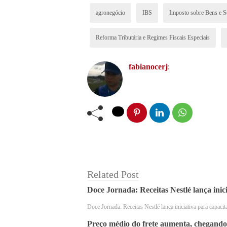
agronegócio
IBS
Imposto sobre Bens e S
Reforma Tributária e Regimes Fiscais Especiais
fabianocerj
:
Related Post
Doce Jornada: Receitas Nestlé lança ini
Doce Jornada: Receitas Nestlé lança iniciativa para capa
Preço médio do frete aumenta, chegando