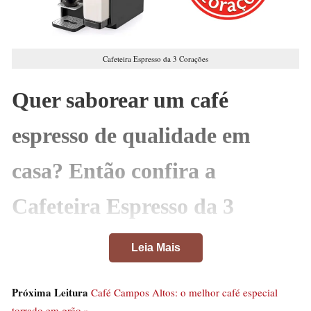
Cafeteira Espresso da 3 Corações
Quer saborear um café
espresso de qualidade em
casa? Então confira a
Cafeteira Espresso da 3
Corações e experimente uma
Leia Mais
nova experiência!
Próxima Leitura
Café Campos Altos: o melhor café especial
As Cafeteiras Espresso 3 Corações são uma excelente
torrado em grão »