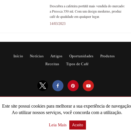
Descubra a cafeteira portátil mais vendida do mercado:
a Pressca 350 ml. Com um design moderno, produz
café de qualidade em qualquer lugar.
14/03/2023
Início
Notícias
Artigos
Oportunidades
Produtos
Receitas
Tipos de Café
Este site possui cookies para melhorar a sua experiência de navegação
All Rights Reserved
Ao utilizar nossos serviços, você concorda com a utilização.
Powered by AMPforWP
Leia Mais
Aceito