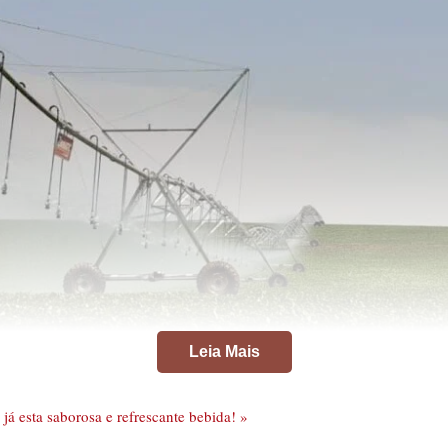
Leia Mais
já esta saborosa e refrescante bebida! »
Uso sustentável da água no agronegócio contribui com o futuro. Foto: Divulgação