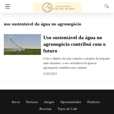
uso sustentável da água no agronegócio
Uso sustentável da água no
agronegócio contribui com o
futuro
Com o objetivo de criar soluções e projetos de irrigação
mais eficientes, o uso sustentável da água no
agronegócio contribui com o planeta
25/03/2023
Início
Notícias
Artigos
Oportunidades
Produtos
Receitas
Tipos de Café