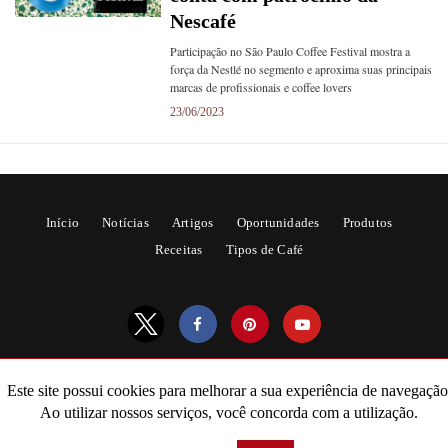
Nescafé
Participação no São Paulo Coffee Festival mostra a
força da Nestlé no segmento e aproxima suas principais
marcas de profissionais e coffee lovers
23/06/2023
Início
Notícias
Artigos
Oportunidades
Produtos
Receitas
Tipos de Café
Este site possui cookies para melhorar a sua experiência de navegação
All Rights Reserved
Ao utilizar nossos serviços, você concorda com a utilização.
Powered by AMPforWP