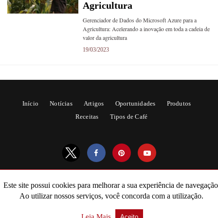
Agricultura
Gerenciador de Dados do Microsoft Azure para a
Agricultura: Acelerando a inovação em toda a cadeia de
valor da agricultura
19/03/2023
Início
Notícias
Artigos
Oportunidades
Produtos
Receitas
Tipos de Café
Este site possui cookies para melhorar a sua experiência de navegação
All Rights Reserved
Ao utilizar nossos serviços, você concorda com a utilização.
Powered by AMPforWP
Leia Mais
Aceito