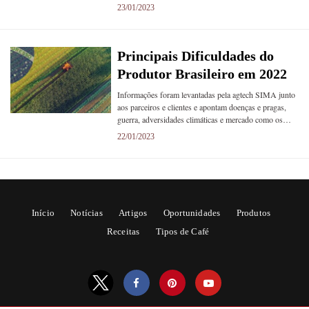
23/01/2023
Principais Dificuldades do
Produtor Brasileiro em 2022
Informações foram levantadas pela agtech SIMA junto
aos parceiros e clientes e apontam doenças e pragas,
guerra, adversidades climáticas e mercado como os…
22/01/2023
Início
Notícias
Artigos
Oportunidades
Produtos
Receitas
Tipos de Café