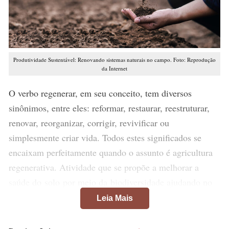
Produtividade Sustentável: Renovando sistemas naturais no campo. Foto: Reprodução
da Internet
O verbo regenerar, em seu conceito, tem diversos
sinônimos, entre eles: reformar, restaurar, reestruturar,
renovar, reorganizar, corrigir, revivificar ou
simplesmente criar vida. Todos estes significados se
encaixam perfeitamente quando o assunto é agricultura
regenerativa. Atividade que se propõe a melhorar a
saúde do solo por meio da biodiversidade ajudando no
aumento de produtividade das lavouras de maneira
Leia Mais
sustentável.