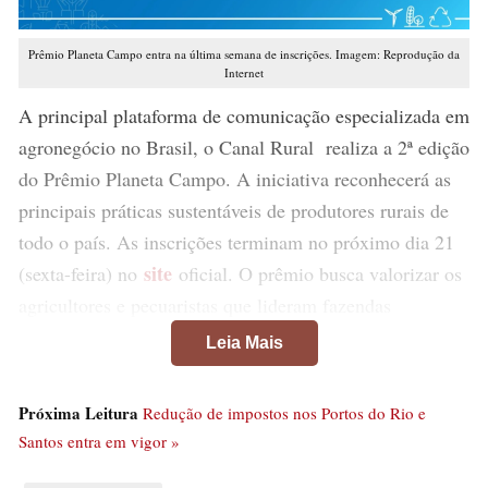
Prêmio Planeta Campo entra na última semana de inscrições. Imagem: Reprodução da
Internet
A principal plataforma de comunicação especializada em
agronegócio no Brasil, o Canal Rural realiza a 2ª edição
do Prêmio Planeta Campo. A iniciativa reconhecerá as
principais práticas sustentáveis de produtores rurais de
todo o país. As inscrições terminam no próximo dia 21
site
(sexta-feira) no
oficial. O prêmio busca valorizar os
agricultores e pecuaristas que lideram fazendas
produtivas e com impacto positivo para o meio ambiente
Leia Mais
e a sociedade.
Próxima Leitura
Redução de impostos nos Portos do Rio e
Dessa forma, a premiação é um dos pilares do projeto
Santos entra em vigor »
Planeta Campo, primeiro programa diário focado em