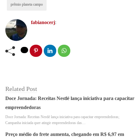
sustentabilidade da TV brasileira. Nela, se avaliam
prêmio planeta campo
pequenas, médias e grandes propriedades rurais que
desenvolvem ações de ESG nas categorias agricultura e
fabianocerj
:
pecuária, além de uma categoria específica para a
agroindústria. Aliás, em 2022, mais de 170 propriedades
se inscreveram.
Related Post
Doce Jornada: Receitas Nestlé lança iniciativa para capacitar
empreendedoras
Doce Jornada: Receitas Nestlé lança iniciativa para capacitar empreendedoras;
Campanha iniciada quer atingir empreendedoras das…
Preço médio do frete aumenta, chegando em R$ 6,97 em