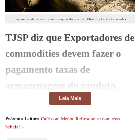
Pagamento de taxas de armazenagem do produto. Photo by kelsen Fernandes
TJSP diz que Exportadores de
commodities devem fazer o
pagamento taxas de
armazenagem do produto,
Leia Mais
mesmo com atraso no
embarque
Próxima Leitura
Café com Menta: Refresque-se com essa
bebida! »
A 22ª Câmara de Direito Privado do Tribunal de Justiça