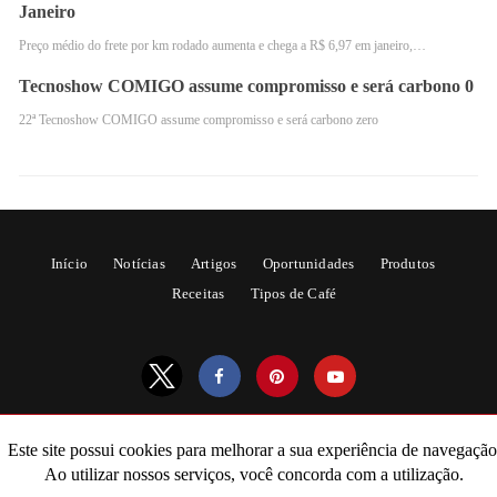
Janeiro
Preço médio do frete por km rodado aumenta e chega a R$ 6,97 em janeiro,…
Tecnoshow COMIGO assume compromisso e será carbono 0
22ª Tecnoshow COMIGO assume compromisso e será carbono zero
Início
Notícias
Artigos
Oportunidades
Produtos
Receitas
Tipos de Café
Novas Aquisições
No entanto, a troca desses pontos por descontos e novas
aquisições só poderá ser efetuada nos canais parceiros
do Clube Agro.
Este site possui cookies para melhorar a sua experiência de navegação
All Rights Reserved
Ao utilizar nossos serviços, você concorda com a utilização.
“Queremos oferecer uma experiência digital aos canais