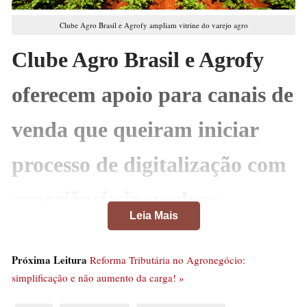
Clube Agro Brasil e Agrofy ampliam vitrine do varejo agro
Clube Agro Brasil e Agrofy
oferecem apoio para canais de
venda que queiram iniciar
processo de digitalização com
experiência inovadora
Leia Mais
A colaboração estabelecida entre Clube Agro Brasil e
Agrofy oferecerá novos horizontes para aqueles
Próxima Leitura
Reforma Tributária no Agronegócio:
envolvidos no programa de relacionamento, incluindo
simplificação e não aumento da carga! »
marcas agrícolas, canais de venda e produtores rurais. O