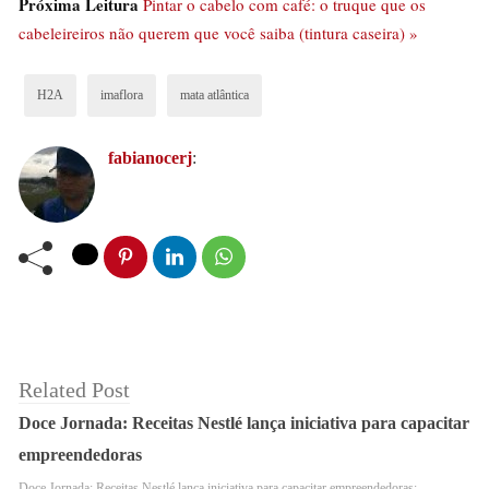
Próxima Leitura
Pintar o cabelo com café: o truque que os
adequação ambiental do setor. O H2A é executado pelas
cabeleireiros não querem que você saiba (tintura caseira) »
organizações Imaflora, AL – Gestão, Política e
Legislação Socioambiental, Flexus – Consultoria em
H2A
imaflora
mata atlântica
Biodiversidade e Sustentabilidade e LL Ludovino Lopes
Advogados. O financiamento é do programa do governo
fabianocerj
:
do Reino Unido Partnerships for Forests (P4F).
Related Post
Doce Jornada: Receitas Nestlé lança iniciativa para capacitar
empreendedoras
Doce Jornada: Receitas Nestlé lança iniciativa para capacitar empreendedoras;