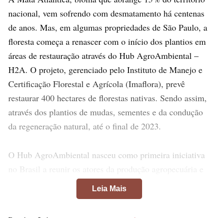
nacional, vem sofrendo com desmatamento há centenas
de anos. Mas, em algumas propriedades de São Paulo, a
floresta começa a renascer com o início dos plantios em
áreas de restauração através do Hub AgroAmbiental –
H2A. O projeto, gerenciado pelo Instituto de Manejo e
Certificação Florestal e Agrícola (Imaflora), prevê
restaurar 400 hectares de florestas nativas. Sendo assim,
através dos plantios de mudas, sementes e da condução
da regeneração natural, até o final de 2023.
O Hub AgroAmbiental nasceu como primeira iniciativa
no Brasil a reunir os atores da produção agropecuária e
da restauração florestal. Portanto, para trazer soluções
Leia Mais
técnicas, jurídicas e econômicas, com prazos reduzidos,
aos projetos e necessidades de regularização e