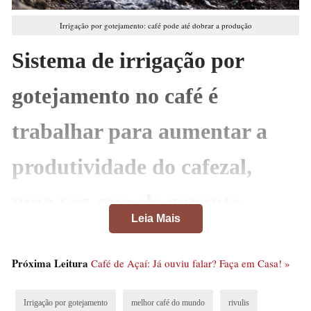
Irrigação por gotejamento: café pode até dobrar a produção
Sistema de irrigação por
gotejamento no café é
trabalhar para aumentar a
produtividade do cafezal,
uma vez que ele garante
Leia Mais
aumentos substanciais
Próxima Leitura
Café de Açaí: Já ouviu falar? Faça em Casa! »
A produtividade média da cafeicultura no Brasil está
estimada em 30,6 sacas por hectare, mas ela pode
Irrigação por gotejamento
melhor café do mundo
rivulis
tranquilamente ser dobrada ou triplicada ao se utilizar a