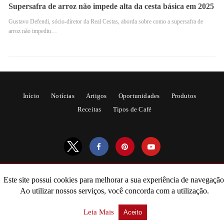
Supersafra de arroz não impede alta da cesta básica em 2025
Gustavo Defendi, sócio-diretor da Real Cestas, aborda sobre como a supersafra de
arroz não impediu…
Início
Notícias
Artigos
Oportunidades
Produtos
Receitas
Tipos de Café
Melhoria da Qualidade
Conforme estudos realizados por pesquisadores do setor,
a irrigação do cafeeiro melhora a qualidade do café
porque as plantas estão sujeitas a déficit hídrico.
Este site possui cookies para melhorar a sua experiência de navegação
Portanto, pode causar deficiência no seu processo
All Rights Reserved
Ao utilizar nossos serviços, você concorda com a utilização.
metabólico, fazendo com que os frutos não se
Powered by AMPforWP
desenvolvam totalmente. Ademais, acabem por produzir
Leia Mais
Aceito