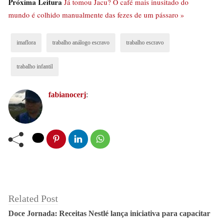
Próxima Leitura
Já tomou Jacu? O café mais inusitado do
trabalho e com respeito à legislação vigente.
mundo é colhido manualmente das fezes de um pássaro »
Contratação, alojamento, transporte, alimentação,
disponibilização de água, carga horária, uso de
imaflora
trabalho análogo escravo
trabalho escravo
equipamentos de proteção individual (EPIs) são alguns
dos temas abordados.
trabalho infantil
fabianocerj
:
Related Post
Doce Jornada: Receitas Nestlé lança iniciativa para capacitar