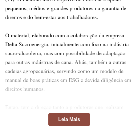
pequenos, médios e grandes produtores na garantia de
direitos e do bem-estar aos trabalhadores.
O material, elaborado com a colaboração da empresa
Delta Sucroenergia, inicialmente com foco na indústria
sucro-alcooleira, mas com possibilidade de adaptação
para outras indústrias de cana. Aliás, também a outras
cadeias agropecuárias, servindo como um modelo de
manual de boas práticas em ESG e devida diligência em
direitos humanos.
Então, tem a direção tanto a produtores que realizam
contratação direta de trabalhadores quanto àqueles que
Leia Mais
terceirizam essa relação. Portanto, reforçando que todos
têm responsabilidade na garantia de condições justas de