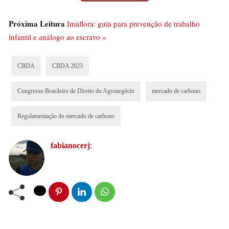
Ambiente. Então, em 2023, é esperada a implementação
Próxima Leitura
Imaflora: guia para prevenção de trabalho
da Bolsa de Crédito de Carbono no Brasil, no Rio de
infantil e análogo ao escravo »
Janeiro, após formalização do governo do Rio junto à
Nasdaq Market Technology e a Global Environmental
CBDA
CBDA 2023
Asset Platform (GEAP).
Congresso Brasileiro de Direito do Agronegócio
mercado de carbono
Regulamentação do mercado de carbono
fabianocerj
: