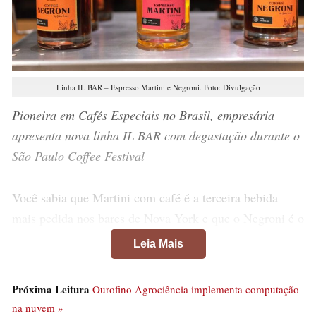
Linha IL BAR – Espresso Martini e Negroni. Foto: Divulgação
Pioneira em Cafés Especiais no Brasil, empresária
apresenta nova linha IL BAR com degustação durante o
São Paulo Coffee Festival
Você sabia que Martini com café é a terceira bebida
mais pedida nos bares de Nova York e que o Negroni é o
clássico que mais inspirou a criação de drinks? E ainda,
Leia Mais
que misturar álcool e café em bebidas é uma tendência
mundial que vem se transformando em realidade aqui no
Próxima Leitura
Ourofino Agrociência implementa computação
Brasil?
na nuvem »