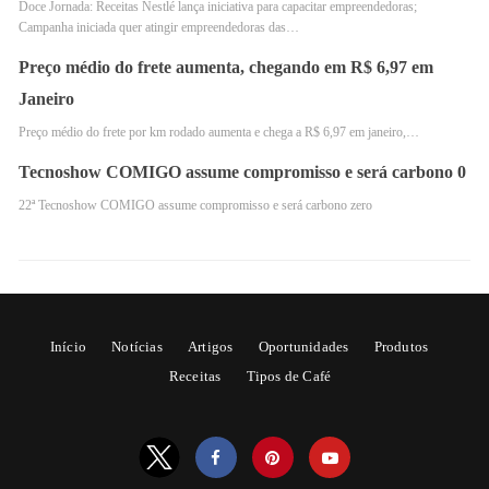
Doce Jornada: Receitas Nestlé lança iniciativa para capacitar empreendedoras;
Campanha iniciada quer atingir empreendedoras das…
Preço médio do frete aumenta, chegando em R$ 6,97 em
Janeiro
Preço médio do frete por km rodado aumenta e chega a R$ 6,97 em janeiro,…
Tecnoshow COMIGO assume compromisso e será carbono 0
22ª Tecnoshow COMIGO assume compromisso e será carbono zero
Gelma Franco, criadora da linha IL BAR e fundadora da IL BARISTA. Foto:
Divulgação
Então…uma das responsáveis em trazer esse novo
conceito conhecido como ‘’Coffee in Good Spirits’ para
Início
Notícias
Artigos
Oportunidades
Produtos
o nosso país é a especialista em cafés Gelma Franco que
Receitas
Tipos de Café
está lançando a IL BAR, linha de coquetelaria com café
do Grupo IL BARISTA. Então, a novidade começou a
tomar vida no final de 2022, quando a empresária se
uniu ao premiado mixologista da APTK, Ale D’Agostino