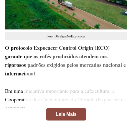
Foto: Divulgação/Expocacer
O protocolo Expocacer Control Origin (ECO)
garante que os cafés produzidos atendem aos
rigorosos padrões exigidos pelos mercados nacional e
internacional
Em uma iniciativa importante para a cafeicultura, a
Cooperativa dos Cafeicultores do Cerrado (Expocacer)
conquista um protocolo internacional próprio, chamado
Leia Mais
ECO – Expocacer Control Origin. Dessa forma, vai
oferecer aos produtores a verificação de conformidade