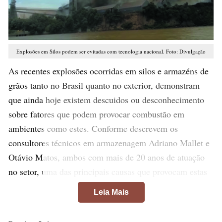
Explosões em Silos podem ser evitadas com tecnologia nacional. Foto: Divulgação
As recentes explosões ocorridas em silos e armazéns de
grãos tanto no Brasil quanto no exterior, demonstram
que ainda hoje existem descuidos ou desconhecimento
sobre fatores que podem provocar combustão em
ambientes como estes. Conforme descrevem os
consultores técnicos em armazenagem Adriano Mallet e
Otávio Matos, ambos com mais de 20 anos de atuação
no setor, uma das principais causas que provocam estas
explosões é o acúmulo de poeira na atmosfera interna de
Leia Mais
uma unidade de armazenagem.