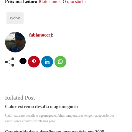
Próxima Leitura
Bioinsumos: O que são? »
“Este micro pó vem com os grãos depositados e ficam
em suspensão no ar. Quando algum dos acessórios que
cycloar
são instalados dentro das unidades, por alguma razão
provoca uma faísca, o oxigênio que esta dentro do
fabianocerj
:
silo/armazém mais o pó, formam a reação química ideal
para uma combustão em alta velocidade e em seguida
ocorre a explosão”, explica Mallet.
Related Post
Calor extremo desafia o agronegócio
Calor extremo desafia o agronegócio: Altas temperaturas exigem adaptação dos
agricultores e novas estratégias para…
Oportunidades e desafios no agronegócio em 2025